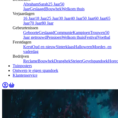
Abraham
Sarah
25 Jaar
50
Jaar
Geslaagd
Bouwhek
Welkom thuis
Verjaardagen
16 Jaar
18 Jaar
25 Jaar
30 Jaar
40 Jaar
50 Jaar
60 Jaar
65
Jaar
70 Jaar
80 Jaar
Gebeurtenissen
Geboorte
Geslaagd
Communie
Kampioen
Trouwen
50
Jaar getrouwd
Pensioen
Welkom thuis
Festival
Voetbal
Feestdagen
Kerst
Oud en nieuw
Sinterklaas
Halloween
Moeder- en
vaderdag
Bedrijven
Reclame
Bouwhek
Dranghek
Steiger
Gevelspandoek
Hore
Tuinposters
Ontwerp je eigen spandoek
Klantenservice