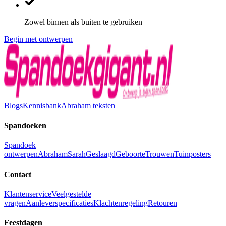
Zowel binnen als buiten te gebruiken
Begin met ontwerpen
Blogs
Kennisbank
Abraham teksten
Spandoeken
Spandoek
ontwerpen
Abraham
Sarah
Geslaagd
Geboorte
Trouwen
Tuinposters
Contact
Klantenservice
Veelgestelde
vragen
Aanleverspecificaties
Klachtenregeling
Retouren
Feestdagen