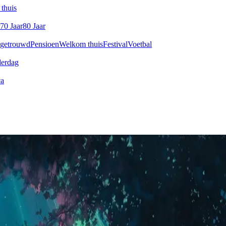
thuis
70 Jaar
80 Jaar
 getrouwd
Pensioen
Welkom thuis
Festival
Voetbal
derdag
ca