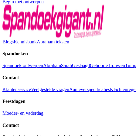
Begin met ontwerpen
Blogs
Kennisbank
Abraham teksten
Spandoeken
Spandoek ontwerpen
Abraham
Sarah
Geslaagd
Geboorte
Trouwen
Tuinp
Contact
Klantenservice
Veelgestelde vragen
Aanleverspecificaties
Klachtenrege
Feestdagen
Moeder- en vaderdag
Contact