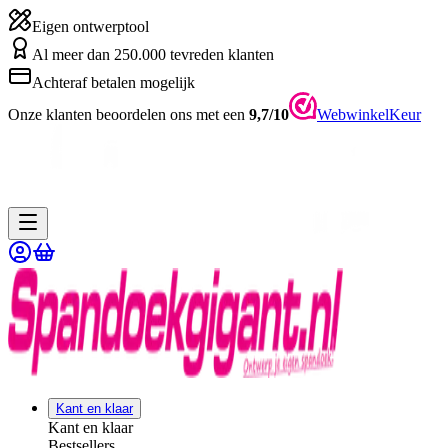
Eigen ontwerptool
Al meer dan 250.000 tevreden klanten
Achteraf betalen mogelijk
Onze klanten beoordelen ons met een
9,7/10
WebwinkelKeur
Kant en klaar
Kant en klaar
Bestsellers