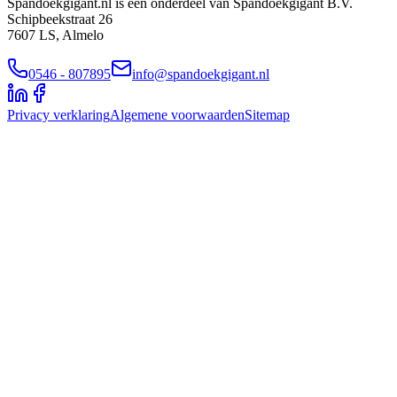
Spandoekgigant.nl is een onderdeel van Spandoekgigant B.V.
Schipbeekstraat 26
7607 LS, Almelo
0546 - 807895
info@spandoekgigant.nl
Privacy verklaring
Algemene voorwaarden
Sitemap