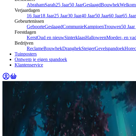
Abraham
Sarah
25 Jaar
50 Jaar
Geslaagd
Bouwhek
Welkom 
Verjaardagen
16 Jaar
18 Jaar
25 Jaar
30 Jaar
40 Jaar
50 Jaar
60 Jaar
65 Jaar
Gebeurtenissen
Geboorte
Geslaagd
Communie
Kampioen
Trouwen
50 Jaar
Feestdagen
Kerst
Oud en nieuw
Sinterklaas
Halloween
Moeder- en va
Bedrijven
Reclame
Bouwhek
Dranghek
Steiger
Gevelspandoek
Hore
Tuinposters
Ontwerp je eigen spandoek
Klantenservice