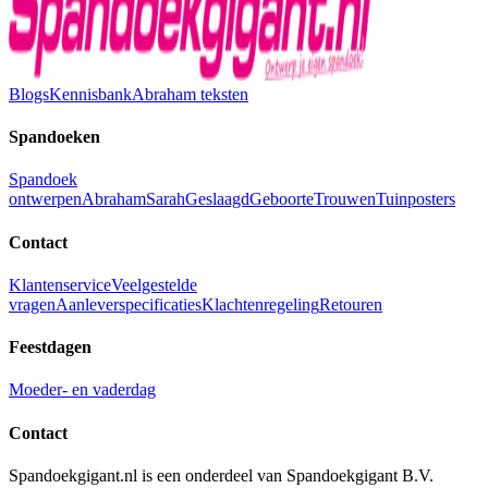
Blogs
Kennisbank
Abraham teksten
Spandoeken
Spandoek
ontwerpen
Abraham
Sarah
Geslaagd
Geboorte
Trouwen
Tuinposters
Contact
Klantenservice
Veelgestelde
vragen
Aanleverspecificaties
Klachtenregeling
Retouren
Feestdagen
Moeder- en vaderdag
Contact
Spandoekgigant.nl is een onderdeel van Spandoekgigant B.V.