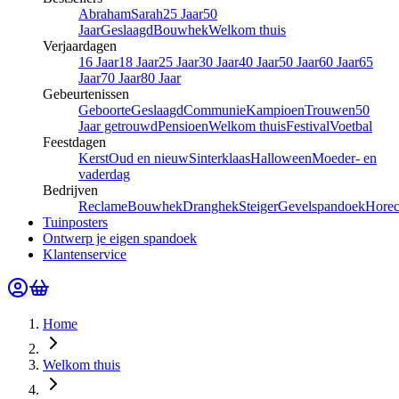
Abraham
Sarah
25 Jaar
50
Jaar
Geslaagd
Bouwhek
Welkom thuis
Verjaardagen
16 Jaar
18 Jaar
25 Jaar
30 Jaar
40 Jaar
50 Jaar
60 Jaar
65
Jaar
70 Jaar
80 Jaar
Gebeurtenissen
Geboorte
Geslaagd
Communie
Kampioen
Trouwen
50
Jaar getrouwd
Pensioen
Welkom thuis
Festival
Voetbal
Feestdagen
Kerst
Oud en nieuw
Sinterklaas
Halloween
Moeder- en
vaderdag
Bedrijven
Reclame
Bouwhek
Dranghek
Steiger
Gevelspandoek
Hore
Tuinposters
Ontwerp je eigen spandoek
Klantenservice
Home
Welkom thuis