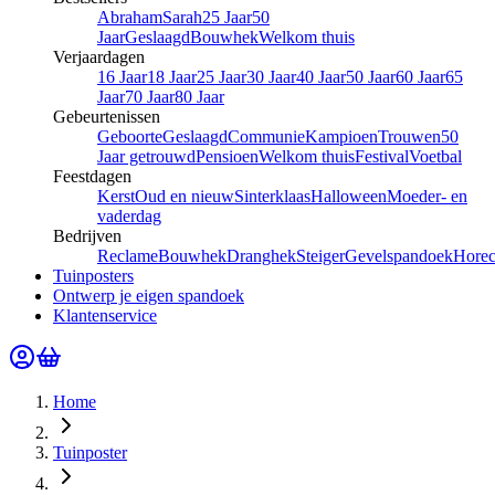
Abraham
Sarah
25 Jaar
50
Jaar
Geslaagd
Bouwhek
Welkom thuis
Verjaardagen
16 Jaar
18 Jaar
25 Jaar
30 Jaar
40 Jaar
50 Jaar
60 Jaar
65
Jaar
70 Jaar
80 Jaar
Gebeurtenissen
Geboorte
Geslaagd
Communie
Kampioen
Trouwen
50
Jaar getrouwd
Pensioen
Welkom thuis
Festival
Voetbal
Feestdagen
Kerst
Oud en nieuw
Sinterklaas
Halloween
Moeder- en
vaderdag
Bedrijven
Reclame
Bouwhek
Dranghek
Steiger
Gevelspandoek
Hore
Tuinposters
Ontwerp je eigen spandoek
Klantenservice
Home
Tuinposter