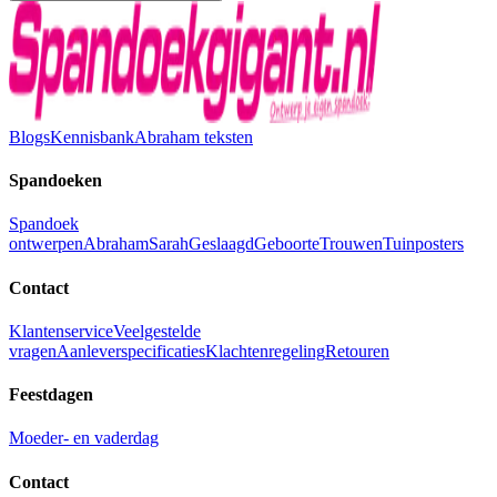
Blogs
Kennisbank
Abraham teksten
Spandoeken
Spandoek
ontwerpen
Abraham
Sarah
Geslaagd
Geboorte
Trouwen
Tuinposters
Contact
Klantenservice
Veelgestelde
vragen
Aanleverspecificaties
Klachtenregeling
Retouren
Feestdagen
Moeder- en vaderdag
Contact