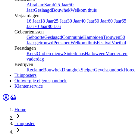
Abraham
Sarah
25 Jaar
50
Jaar
Geslaagd
Bouwhek
Welkom thuis
Verjaardagen
16 Jaar
18 Jaar
25 Jaar
30 Jaar
40 Jaar
50 Jaar
60 Jaar
65
Jaar
70 Jaar
80 Jaar
Gebeurtenissen
Geboorte
Geslaagd
Communie
Kampioen
Trouwen
50
Jaar getrouwd
Pensioen
Welkom thuis
Festival
Voetbal
Feestdagen
Kerst
Oud en nieuw
Sinterklaas
Halloween
Moeder- en
vaderdag
Bedrijven
Reclame
Bouwhek
Dranghek
Steiger
Gevelspandoek
Hore
Tuinposters
Ontwerp je eigen spandoek
Klantenservice
Home
Tuinposter