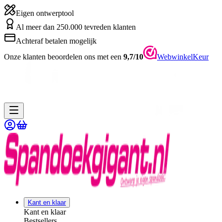
Eigen ontwerptool
Al meer dan 250.000 tevreden klanten
Achteraf betalen mogelijk
Onze klanten beoordelen ons met een
9,7/10
WebwinkelKeur
Kant en klaar
Kant en klaar
Bestsellers