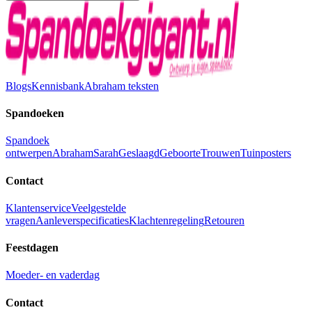
Blogs
Kennisbank
Abraham teksten
Spandoeken
Spandoek
ontwerpen
Abraham
Sarah
Geslaagd
Geboorte
Trouwen
Tuinposters
Contact
Klantenservice
Veelgestelde
vragen
Aanleverspecificaties
Klachtenregeling
Retouren
Feestdagen
Moeder- en vaderdag
Contact