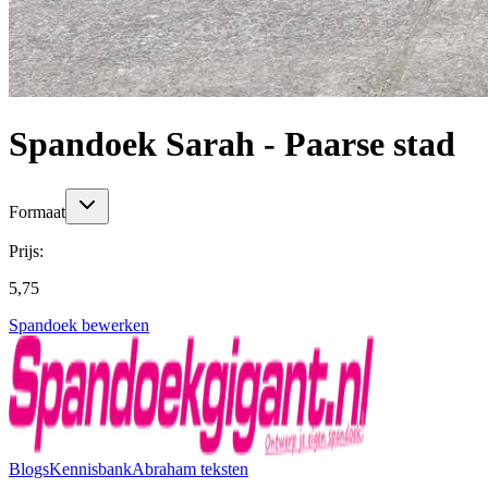
Spandoek Sarah - Paarse stad
Formaat
Prijs:
5,75
Spandoek bewerken
Blogs
Kennisbank
Abraham teksten