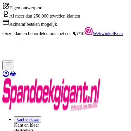
Eigen ontwerptool
Al meer dan 250.000 tevreden klanten
Achteraf betalen mogelijk
Onze klanten beoordelen ons met een
9,7/10
WebwinkelKeur
Kant en klaar
Kant en klaar
Bestsellers