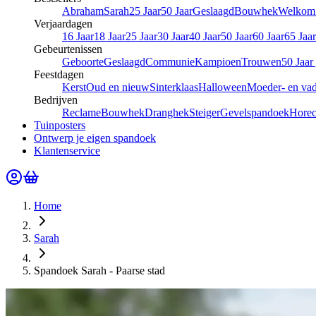
Abraham
Sarah
25 Jaar
50 Jaar
Geslaagd
Bouwhek
Welkom 
Verjaardagen
16 Jaar
18 Jaar
25 Jaar
30 Jaar
40 Jaar
50 Jaar
60 Jaar
65 Jaar
Gebeurtenissen
Geboorte
Geslaagd
Communie
Kampioen
Trouwen
50 Jaar
Feestdagen
Kerst
Oud en nieuw
Sinterklaas
Halloween
Moeder- en va
Bedrijven
Reclame
Bouwhek
Dranghek
Steiger
Gevelspandoek
Hore
Tuinposters
Ontwerp je eigen spandoek
Klantenservice
Home
Sarah
Spandoek Sarah - Paarse stad