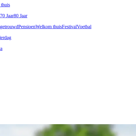
thuis
70 Jaar
80 Jaar
 getrouwd
Pensioen
Welkom thuis
Festival
Voetbal
derdag
ca