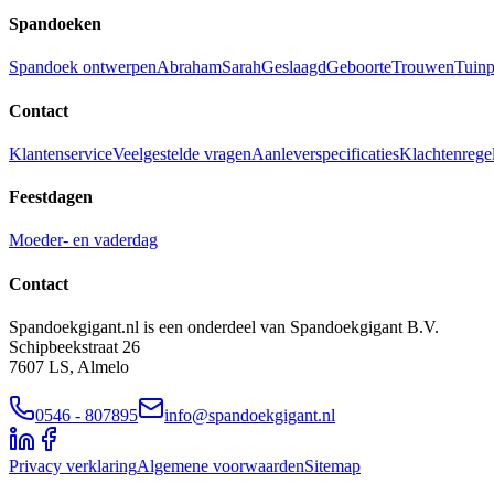
Spandoeken
Spandoek ontwerpen
Abraham
Sarah
Geslaagd
Geboorte
Trouwen
Tuinp
Contact
Klantenservice
Veelgestelde vragen
Aanleverspecificaties
Klachtenrege
Feestdagen
Moeder- en vaderdag
Contact
Spandoekgigant.nl is een onderdeel van Spandoekgigant B.V.
Schipbeekstraat 26
7607 LS, Almelo
0546 - 807895
info@spandoekgigant.nl
Privacy verklaring
Algemene voorwaarden
Sitemap