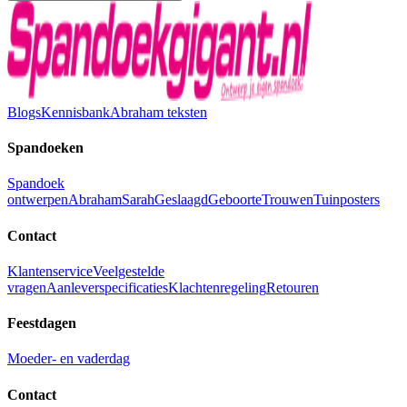
Blogs
Kennisbank
Abraham teksten
Spandoeken
Spandoek
ontwerpen
Abraham
Sarah
Geslaagd
Geboorte
Trouwen
Tuinposters
Contact
Klantenservice
Veelgestelde
vragen
Aanleverspecificaties
Klachtenregeling
Retouren
Feestdagen
Moeder- en vaderdag
Contact