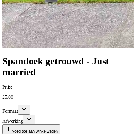
Spandoek getrouwd - Just
married
Prijs:
25,00
Formaat
Afwerking
Voeg toe aan winkelwagen