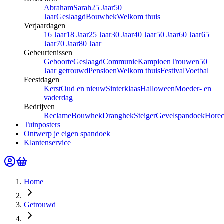
Abraham
Sarah
25 Jaar
50
Jaar
Geslaagd
Bouwhek
Welkom thuis
Verjaardagen
16 Jaar
18 Jaar
25 Jaar
30 Jaar
40 Jaar
50 Jaar
60 Jaar
65
Jaar
70 Jaar
80 Jaar
Gebeurtenissen
Geboorte
Geslaagd
Communie
Kampioen
Trouwen
50
Jaar getrouwd
Pensioen
Welkom thuis
Festival
Voetbal
Feestdagen
Kerst
Oud en nieuw
Sinterklaas
Halloween
Moeder- en
vaderdag
Bedrijven
Reclame
Bouwhek
Dranghek
Steiger
Gevelspandoek
Hore
Tuinposters
Ontwerp je eigen spandoek
Klantenservice
Home
Getrouwd