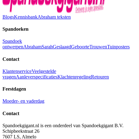
Blogs
Kennisbank
Abraham teksten
Spandoeken
Spandoek
ontwerpen
Abraham
Sarah
Geslaagd
Geboorte
Trouwen
Tuinposters
Contact
Klantenservice
Veelgestelde
vragen
Aanleverspecificaties
Klachtenregeling
Retouren
Feestdagen
Moeder- en vaderdag
Contact
Spandoekgigant.nl is een onderdeel van Spandoekgigant B.V.
Schipbeekstraat 26
7607 LS, Almelo