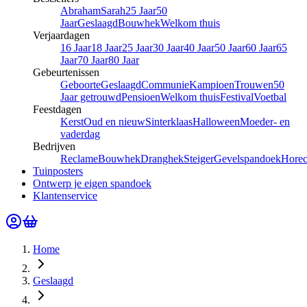
Abraham
Sarah
25 Jaar
50
Jaar
Geslaagd
Bouwhek
Welkom thuis
Verjaardagen
16 Jaar
18 Jaar
25 Jaar
30 Jaar
40 Jaar
50 Jaar
60 Jaar
65
Jaar
70 Jaar
80 Jaar
Gebeurtenissen
Geboorte
Geslaagd
Communie
Kampioen
Trouwen
50
Jaar getrouwd
Pensioen
Welkom thuis
Festival
Voetbal
Feestdagen
Kerst
Oud en nieuw
Sinterklaas
Halloween
Moeder- en
vaderdag
Bedrijven
Reclame
Bouwhek
Dranghek
Steiger
Gevelspandoek
Hore
Tuinposters
Ontwerp je eigen spandoek
Klantenservice
Home
Geslaagd