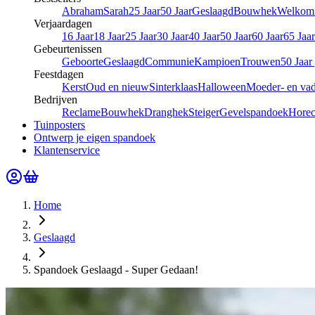
Abraham
Sarah
25 Jaar
50 Jaar
Geslaagd
Bouwhek
Welkom 
Verjaardagen
16 Jaar
18 Jaar
25 Jaar
30 Jaar
40 Jaar
50 Jaar
60 Jaar
65 Jaar
Gebeurtenissen
Geboorte
Geslaagd
Communie
Kampioen
Trouwen
50 Jaar
Feestdagen
Kerst
Oud en nieuw
Sinterklaas
Halloween
Moeder- en va
Bedrijven
Reclame
Bouwhek
Dranghek
Steiger
Gevelspandoek
Hore
Tuinposters
Ontwerp je eigen spandoek
Klantenservice
Home
Geslaagd
Spandoek Geslaagd - Super Gedaan!