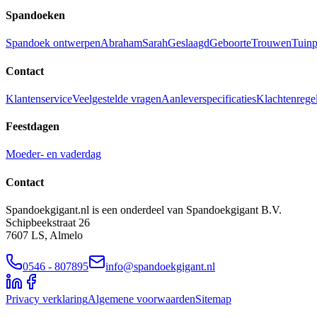
Spandoeken
Spandoek ontwerpen
Abraham
Sarah
Geslaagd
Geboorte
Trouwen
Tuinp
Contact
Klantenservice
Veelgestelde vragen
Aanleverspecificaties
Klachtenrege
Feestdagen
Moeder- en vaderdag
Contact
Spandoekgigant.nl is een onderdeel van Spandoekgigant B.V.
Schipbeekstraat 26
7607 LS, Almelo
0546 - 807895
info@spandoekgigant.nl
Privacy verklaring
Algemene voorwaarden
Sitemap