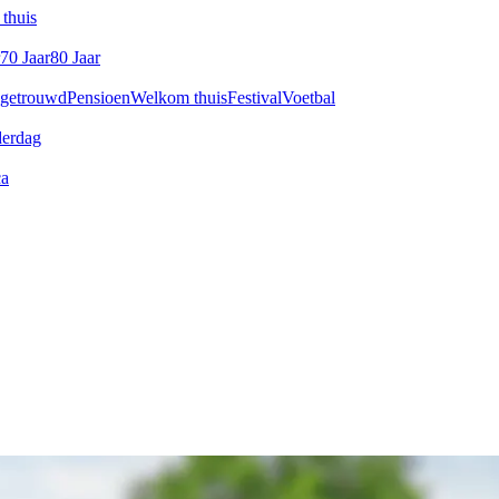
thuis
70 Jaar
80 Jaar
 getrouwd
Pensioen
Welkom thuis
Festival
Voetbal
derdag
ca