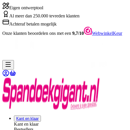
Eigen ontwerptool
Al meer dan 250.000 tevreden klanten
Achteraf betalen mogelijk
Onze klanten beoordelen ons met een
9,7/10
WebwinkelKeur
Kant en klaar
Kant en klaar
Bestsellers