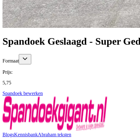
Spandoek Geslaagd - Super Ge
Formaat
Prijs:
5,75
Spandoek bewerken
Blogs
Kennisbank
Abraham teksten