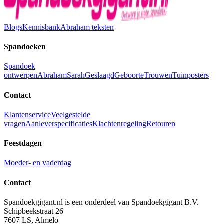
Blogs
Kennisbank
Abraham teksten
Spandoeken
Spandoek
ontwerpen
Abraham
Sarah
Geslaagd
Geboorte
Trouwen
Tuinposters
Contact
Klantenservice
Veelgestelde
vragen
Aanleverspecificaties
Klachtenregeling
Retouren
Feestdagen
Moeder- en vaderdag
Contact
Spandoekgigant.nl is een onderdeel van Spandoekgigant B.V.
Schipbeekstraat 26
7607 LS, Almelo