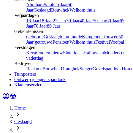
Abraham
Sarah
25 Jaar
50
Jaar
Geslaagd
Bouwhek
Welkom thuis
Verjaardagen
16 Jaar
18 Jaar
25 Jaar
30 Jaar
40 Jaar
50 Jaar
60 Jaar
65
Jaar
70 Jaar
80 Jaar
Gebeurtenissen
Geboorte
Geslaagd
Communie
Kampioen
Trouwen
50
Jaar getrouwd
Pensioen
Welkom thuis
Festival
Voetbal
Feestdagen
Kerst
Oud en nieuw
Sinterklaas
Halloween
Moeder- en
vaderdag
Bedrijven
Reclame
Bouwhek
Dranghek
Steiger
Gevelspandoek
Hore
Tuinposters
Ontwerp je eigen spandoek
Klantenservice
Home
Geslaagd