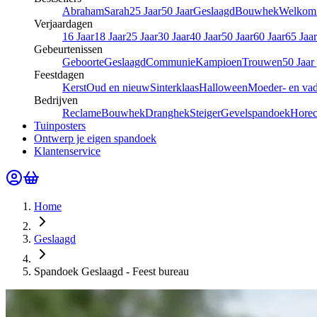
Abraham
Sarah
25 Jaar
50 Jaar
Geslaagd
Bouwhek
Welkom 
Verjaardagen
16 Jaar
18 Jaar
25 Jaar
30 Jaar
40 Jaar
50 Jaar
60 Jaar
65 Jaar
Gebeurtenissen
Geboorte
Geslaagd
Communie
Kampioen
Trouwen
50 Jaar
Feestdagen
Kerst
Oud en nieuw
Sinterklaas
Halloween
Moeder- en va
Bedrijven
Reclame
Bouwhek
Dranghek
Steiger
Gevelspandoek
Hore
Tuinposters
Ontwerp je eigen spandoek
Klantenservice
Home
Geslaagd
Spandoek Geslaagd - Feest bureau