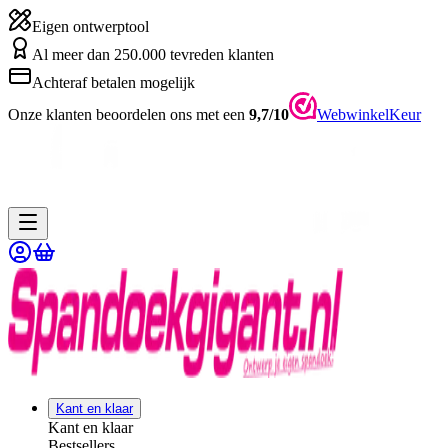
Eigen ontwerptool
Al meer dan 250.000 tevreden klanten
Achteraf betalen mogelijk
Onze klanten beoordelen ons met een
9,7/10
WebwinkelKeur
Kant en klaar
Kant en klaar
Bestsellers