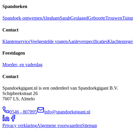
Spandoeken
Spandoek ontwerpen
Abraham
Sarah
Geslaagd
Geboorte
Trouwen
Tuinp
Contact
Klantenservice
Veelgestelde vragen
Aanleverspecificaties
Klachtenrege
Feestdagen
Moeder- en vaderdag
Contact
Spandoekgigant.nl is een onderdeel van Spandoekgigant B.V.
Schipbeekstraat 26
7607 LS, Almelo
0546 - 807895
info@spandoekgigant.nl
Privacy verklaring
Algemene voorwaarden
Sitemap