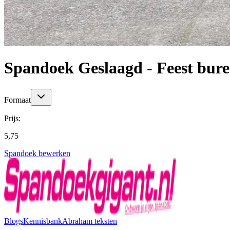
Spandoek Geslaagd - Feest bur
Formaat
Prijs:
5,75
Spandoek bewerken
Blogs
Kennisbank
Abraham teksten