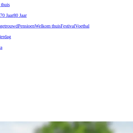
thuis
70 Jaar
80 Jaar
 getrouwd
Pensioen
Welkom thuis
Festival
Voetbal
derdag
ca