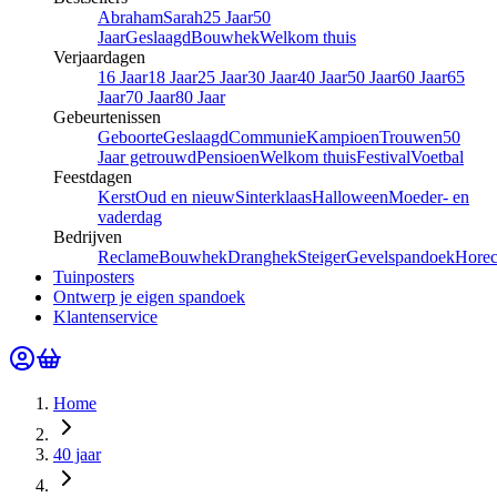
Abraham
Sarah
25 Jaar
50
Jaar
Geslaagd
Bouwhek
Welkom thuis
Verjaardagen
16 Jaar
18 Jaar
25 Jaar
30 Jaar
40 Jaar
50 Jaar
60 Jaar
65
Jaar
70 Jaar
80 Jaar
Gebeurtenissen
Geboorte
Geslaagd
Communie
Kampioen
Trouwen
50
Jaar getrouwd
Pensioen
Welkom thuis
Festival
Voetbal
Feestdagen
Kerst
Oud en nieuw
Sinterklaas
Halloween
Moeder- en
vaderdag
Bedrijven
Reclame
Bouwhek
Dranghek
Steiger
Gevelspandoek
Hore
Tuinposters
Ontwerp je eigen spandoek
Klantenservice
Home
40 jaar