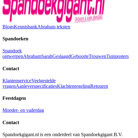
Blogs
Kennisbank
Abraham teksten
Spandoeken
Spandoek
ontwerpen
Abraham
Sarah
Geslaagd
Geboorte
Trouwen
Tuinposters
Contact
Klantenservice
Veelgestelde
vragen
Aanleverspecificaties
Klachtenregeling
Retouren
Feestdagen
Moeder- en vaderdag
Contact
Spandoekgigant.nl is een onderdeel van Spandoekgigant B.V.