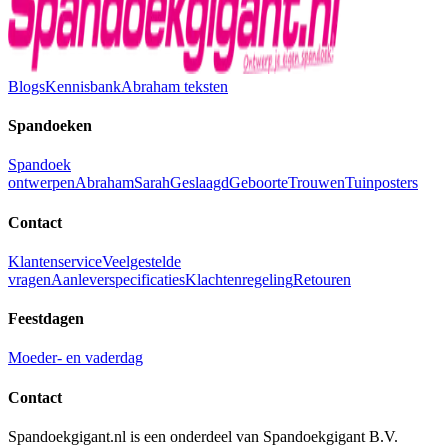
Blogs
Kennisbank
Abraham teksten
Spandoeken
Spandoek
ontwerpen
Abraham
Sarah
Geslaagd
Geboorte
Trouwen
Tuinposters
Contact
Klantenservice
Veelgestelde
vragen
Aanleverspecificaties
Klachtenregeling
Retouren
Feestdagen
Moeder- en vaderdag
Contact
Spandoekgigant.nl is een onderdeel van Spandoekgigant B.V.