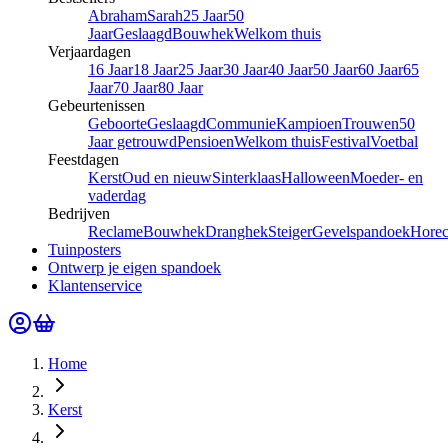
Abraham
Sarah
25 Jaar
50
Jaar
Geslaagd
Bouwhek
Welkom thuis
Verjaardagen
16 Jaar
18 Jaar
25 Jaar
30 Jaar
40 Jaar
50 Jaar
60 Jaar
65
Jaar
70 Jaar
80 Jaar
Gebeurtenissen
Geboorte
Geslaagd
Communie
Kampioen
Trouwen
50
Jaar getrouwd
Pensioen
Welkom thuis
Festival
Voetbal
Feestdagen
Kerst
Oud en nieuw
Sinterklaas
Halloween
Moeder- en
vaderdag
Bedrijven
Reclame
Bouwhek
Dranghek
Steiger
Gevelspandoek
Hore
Tuinposters
Ontwerp je eigen spandoek
Klantenservice
Home
Kerst