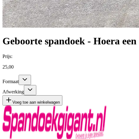
Geboorte spandoek - Hoera een 
Prijs:
25,00
Formaat
Afwerking
Voeg toe aan winkelwagen