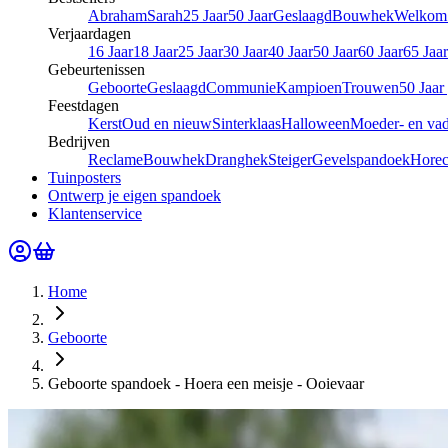
Abraham
Sarah
25 Jaar
50 Jaar
Geslaagd
Bouwhek
Welkom 
Verjaardagen
16 Jaar
18 Jaar
25 Jaar
30 Jaar
40 Jaar
50 Jaar
60 Jaar
65 Jaar
Gebeurtenissen
Geboorte
Geslaagd
Communie
Kampioen
Trouwen
50 Jaar
Feestdagen
Kerst
Oud en nieuw
Sinterklaas
Halloween
Moeder- en va
Bedrijven
Reclame
Bouwhek
Dranghek
Steiger
Gevelspandoek
Hore
Tuinposters
Ontwerp je eigen spandoek
Klantenservice
Home
Geboorte
Geboorte spandoek - Hoera een meisje - Ooievaar