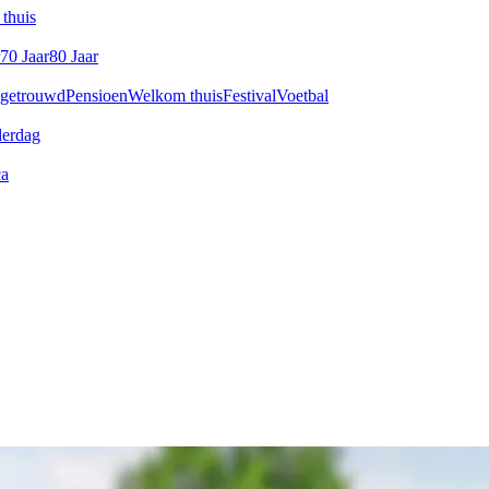
thuis
70 Jaar
80 Jaar
 getrouwd
Pensioen
Welkom thuis
Festival
Voetbal
derdag
ca