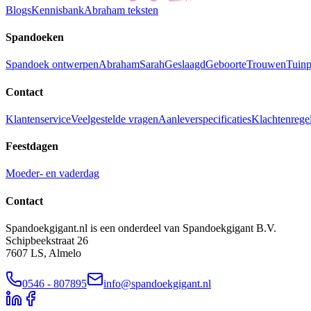
Blogs
Kennisbank
Abraham teksten
Spandoeken
Spandoek ontwerpen
Abraham
Sarah
Geslaagd
Geboorte
Trouwen
Tuinp
Contact
Klantenservice
Veelgestelde vragen
Aanleverspecificaties
Klachtenrege
Feestdagen
Moeder- en vaderdag
Contact
Spandoekgigant.nl is een onderdeel van Spandoekgigant B.V.
Schipbeekstraat 26
7607 LS, Almelo
0546 - 807895
info@spandoekgigant.nl