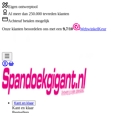
Eigen ontwerptool
Al meer dan 250.000 tevreden klanten
Achteraf betalen mogelijk
Onze klanten beoordelen ons met een
9,7/10
WebwinkelKeur
Kant en klaar
Kant en klaar
Bestsellers