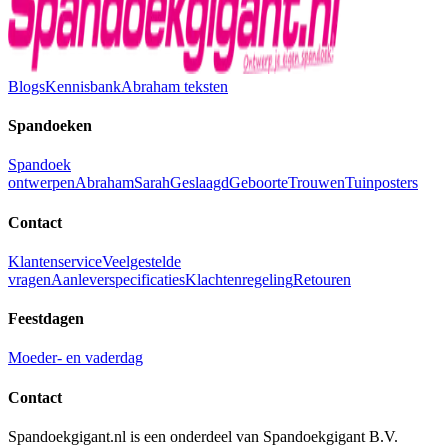
Blogs
Kennisbank
Abraham teksten
Spandoeken
Spandoek
ontwerpen
Abraham
Sarah
Geslaagd
Geboorte
Trouwen
Tuinposters
Contact
Klantenservice
Veelgestelde
vragen
Aanleverspecificaties
Klachtenregeling
Retouren
Feestdagen
Moeder- en vaderdag
Contact
Spandoekgigant.nl is een onderdeel van Spandoekgigant B.V.