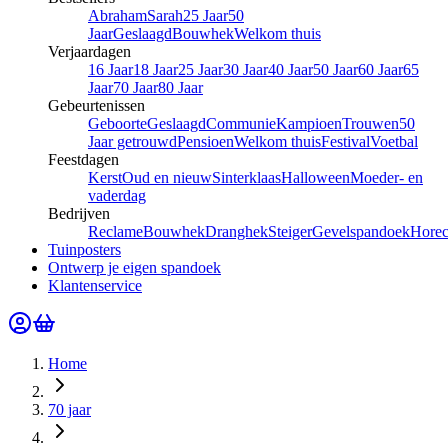
Abraham
Sarah
25 Jaar
50
Jaar
Geslaagd
Bouwhek
Welkom thuis
Verjaardagen
16 Jaar
18 Jaar
25 Jaar
30 Jaar
40 Jaar
50 Jaar
60 Jaar
65
Jaar
70 Jaar
80 Jaar
Gebeurtenissen
Geboorte
Geslaagd
Communie
Kampioen
Trouwen
50
Jaar getrouwd
Pensioen
Welkom thuis
Festival
Voetbal
Feestdagen
Kerst
Oud en nieuw
Sinterklaas
Halloween
Moeder- en
vaderdag
Bedrijven
Reclame
Bouwhek
Dranghek
Steiger
Gevelspandoek
Hore
Tuinposters
Ontwerp je eigen spandoek
Klantenservice
Home
70 jaar