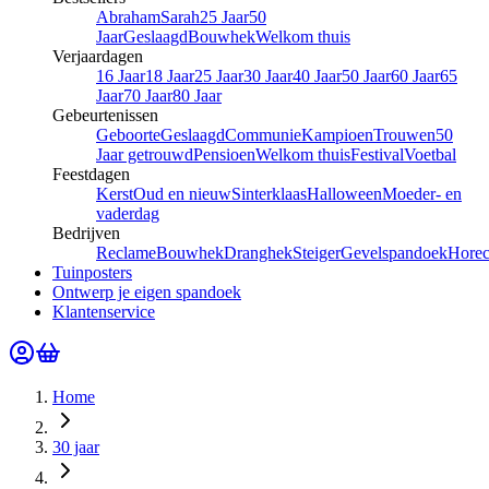
Abraham
Sarah
25 Jaar
50
Jaar
Geslaagd
Bouwhek
Welkom thuis
Verjaardagen
16 Jaar
18 Jaar
25 Jaar
30 Jaar
40 Jaar
50 Jaar
60 Jaar
65
Jaar
70 Jaar
80 Jaar
Gebeurtenissen
Geboorte
Geslaagd
Communie
Kampioen
Trouwen
50
Jaar getrouwd
Pensioen
Welkom thuis
Festival
Voetbal
Feestdagen
Kerst
Oud en nieuw
Sinterklaas
Halloween
Moeder- en
vaderdag
Bedrijven
Reclame
Bouwhek
Dranghek
Steiger
Gevelspandoek
Hore
Tuinposters
Ontwerp je eigen spandoek
Klantenservice
Home
30 jaar