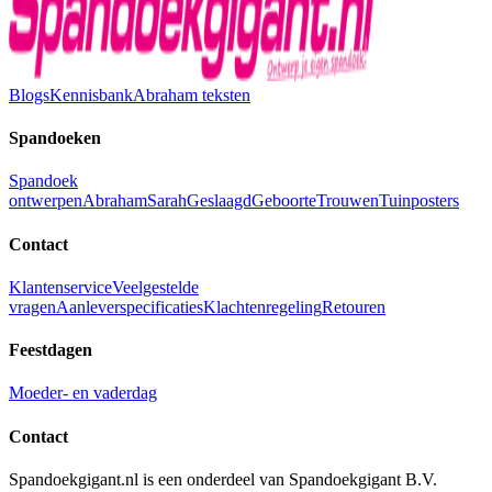
Blogs
Kennisbank
Abraham teksten
Spandoeken
Spandoek
ontwerpen
Abraham
Sarah
Geslaagd
Geboorte
Trouwen
Tuinposters
Contact
Klantenservice
Veelgestelde
vragen
Aanleverspecificaties
Klachtenregeling
Retouren
Feestdagen
Moeder- en vaderdag
Contact
Spandoekgigant.nl is een onderdeel van Spandoekgigant B.V.