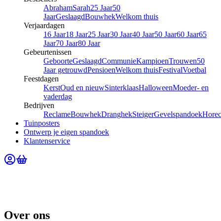
Abraham
Sarah
25 Jaar
50
Jaar
Geslaagd
Bouwhek
Welkom thuis
Verjaardagen
16 Jaar
18 Jaar
25 Jaar
30 Jaar
40 Jaar
50 Jaar
60 Jaar
65
Jaar
70 Jaar
80 Jaar
Gebeurtenissen
Geboorte
Geslaagd
Communie
Kampioen
Trouwen
50
Jaar getrouwd
Pensioen
Welkom thuis
Festival
Voetbal
Feestdagen
Kerst
Oud en nieuw
Sinterklaas
Halloween
Moeder- en
vaderdag
Bedrijven
Reclame
Bouwhek
Dranghek
Steiger
Gevelspandoek
Hore
Tuinposters
Ontwerp je eigen spandoek
Klantenservice
Over ons