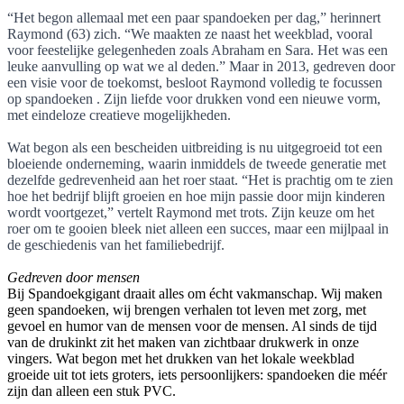
“Het begon allemaal met een paar spandoeken per dag,” herinnert
Raymond (63) zich. “We maakten ze naast het weekblad, vooral
voor feestelijke gelegenheden zoals Abraham en Sara. Het was een
leuke aanvulling op wat we al deden.” Maar in 2013, gedreven door
een visie voor de toekomst, besloot Raymond volledig te focussen
op spandoeken . Zijn liefde voor drukken vond een nieuwe vorm,
met eindeloze creatieve mogelijkheden.
Wat begon als een bescheiden uitbreiding is nu uitgegroeid tot een
bloeiende onderneming, waarin inmiddels de tweede generatie met
dezelfde gedrevenheid aan het roer staat. “Het is prachtig om te zien
hoe het bedrijf blijft groeien en hoe mijn passie door mijn kinderen
wordt voortgezet,” vertelt Raymond met trots. Zijn keuze om het
roer om te gooien bleek niet alleen een succes, maar een mijlpaal in
de geschiedenis van het familiebedrijf.
Gedreven door mensen
Bij Spandoekgigant draait alles om écht vakmanschap. Wij maken
geen spandoeken, wij brengen verhalen tot leven met zorg, met
gevoel en humor van de mensen voor de mensen. Al sinds de tijd
van de drukinkt zit het maken van zichtbaar drukwerk in onze
vingers. Wat begon met het drukken van het lokale weekblad
groeide uit tot iets groters, iets persoonlijkers: spandoeken die méér
zijn dan alleen een stuk PVC.