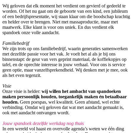
Wij geloven dat elk moment het verdient om gevierd of gedeeld te
worden. Of het nu gaat om de geboorte van een kind, een jubileum
of een bedrijfspresentatie, wij staan klaar om die boodschap krachtig
en helder over te brengen. Niet met massaproductie, maar met
maatwerk. Elke klant is voor ons uniek. En dus verdient elk
spandoek onze volle aandacht.
Familiebedrijf
We zijn trots op ons familiebedrijf, waarin generaties samenwerken
met dezelfde passie voor het vak. Je voelt het al als je bij ons
binnenstapt: de geur van vers geprint materiaal, de koffiekopjes op
tafel, en de oprechte interesse in jouw verhaal. Voor ons is service
geen optie, maar vanzelfsprekendheid. Wij denken met je mee, ook
als het even tegenzit.
Visie
Onze visie is helder:
wij willen het ambacht van spandoeken
maken persoonlijk houden, toegankelijk maken én betaalbaar
houden.
Geen poespas, wel kwaliteit. Geen afstand, wel echte
verbinding. Omdat wij geloven dat wat met aandacht gemaakt is,
ook met aandacht ontvangen wordt.
Jouw spandoek dezelfde werkdag nog thuis
In een wereld vol haast en overvolle agenda’s weten we één ding