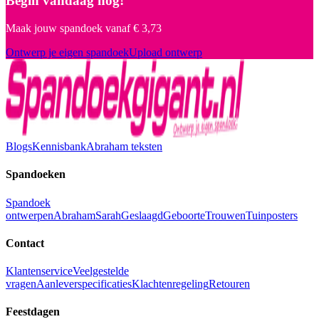
Begin vandaag nog!
Maak jouw spandoek vanaf
€ 3,73
Ontwerp je eigen spandoek
Upload ontwerp
Blogs
Kennisbank
Abraham teksten
Spandoeken
Spandoek
ontwerpen
Abraham
Sarah
Geslaagd
Geboorte
Trouwen
Tuinposters
Contact
Klantenservice
Veelgestelde
vragen
Aanleverspecificaties
Klachtenregeling
Retouren
Feestdagen